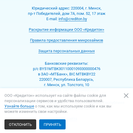
Юридический адрес:
220004
,
г. Минск
,
пр-т Победителей, дом 7А, пом. 52, 17 этаж
Е-mаil:
info@crediton.by
Раскрытие информации ООО «Кредитон»
Правила предоставления микрозаймов
Защита персональных данных
Банковские реквизиты:
р/с BY51MTBK30110001093300000476
в ЗАО «МТБанк», BIC MTBKBY22
220007, Республика Беларусь,
г. Минск, ул. Толстого, 10
УНП 691508069, ОКПО 302049355000
ООО «Кредитон» использует на сайте файлы cookie для
персонализации сервисов и удобства пользователей.
© 2013 – 2026 ООО «Кредитон» — Сеть ломбардов в Республике
Узнайте больше
о том, как мы используем cookie и как вы
Беларусь. Все права защищены.
можете изменить свои настройки.
Карта сайта
ОТКЛОНИТЬ
ПРИНЯТЬ