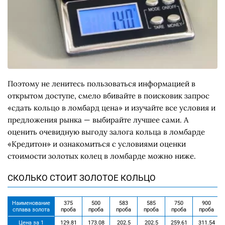
Поэтому не ленитесь пользоваться информацией в
открытом доступе, смело вбивайте в поисковик запрос
«сдать кольцо в ломбард цена» и изучайте все условия и
предложения рынка — выбирайте лучшее сами. А
оценить очевидную выгоду залога кольца в ломбарде
«Кредитон» и ознакомиться с условиями оценки
стоимости золотых колец в ломбарде можно ниже.
CКОЛЬКО СТОИТ ЗОЛОТОЕ КОЛЬЦО
Наименование
375
500
583
585
750
900
сплава золота
проба
проба
проба
проба
проба
проба
Цена за 1
129.81
173.08
202.5
202.5
259.61
311.54