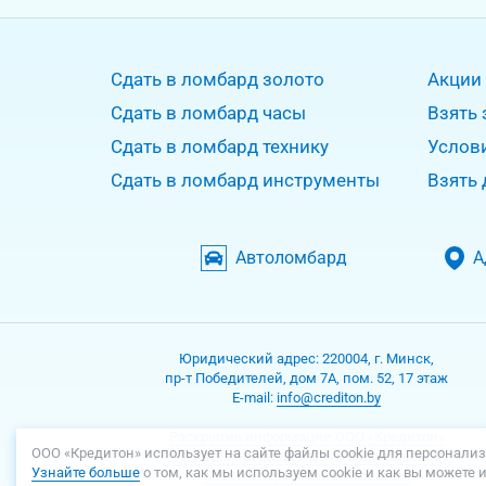
Сдать в ломбард золото
Акции
Сдать в ломбард часы
Взять 
Сдать в ломбард технику
Услов
Сдать в ломбард инструменты
Взять 
Автоломбард
А
Юридический адрес:
220004
,
г. Минск
,
пр-т Победителей, дом 7А, пом. 52, 17 этаж
Е-mаil:
info@crediton.by
Раскрытие информации ООО «Кредитон»
ООО «Кредитон» использует на сайте файлы cookie для персонализ
Правила предоставления микрозаймов
Узнайте больше
о том, как мы используем cookie и как вы можете 
Защита персональных данных