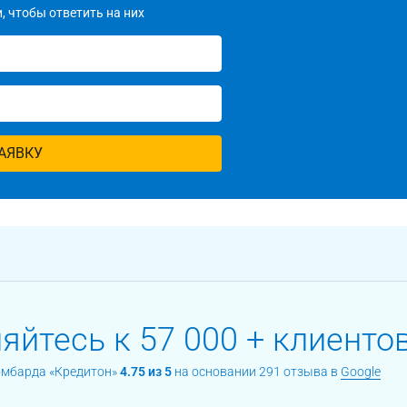
, чтобы ответить на них
АЯВКУ
йтесь к 57 000 + клиентов
омбарда «Кредитон»
4.75 из 5
на основании 291 отзыва в
Google