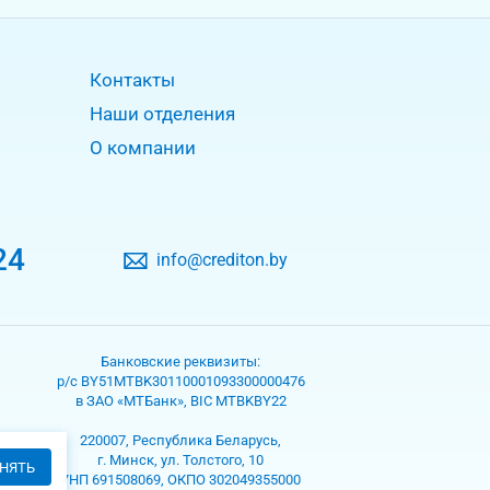
Контакты
Наши отделения
О компании
24
info@crediton.by
Банковские реквизиты:
р/с BY51MTBK30110001093300000476
в ЗАО «МТБанк», BIC MTBKBY22
220007, Республика Беларусь,
г. Минск, ул. Толстого, 10
НЯТЬ
УНП 691508069, ОКПО 302049355000