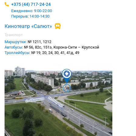
+375 (44) 717-24-24
Ежедневно: 9:00-22:00
Перерыв: 14:00-14:30
Кинотеатр «Салют»
Транспорт
Маршрутки:
№ 1211, 1212
Автобусы:
№ 56, 82с, 151э, Корона-Сити – Крупской
Троллейбусы:
№ 19, 20, 24, 30, 41, 41д, 49