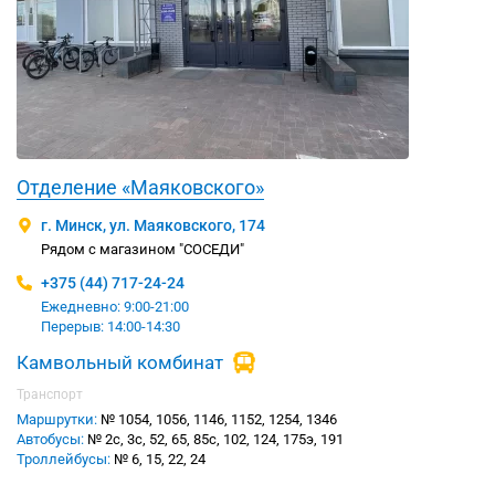
Отделение «Маяковского»
г. Минск, ул. Маяковского, 174
Рядом с магазином "СОСЕДИ"
+375 (44) 717-24-24
Ежедневно: 9:00-21:00
Перерыв: 14:00-14:30
Камвольный комбинат
Транспорт
Маршрутки:
№ 1054, 1056, 1146, 1152, 1254, 1346
Автобусы:
№ 2с, 3с, 52, 65, 85с, 102, 124, 175э, 191
Троллейбусы:
№ 6, 15, 22, 24