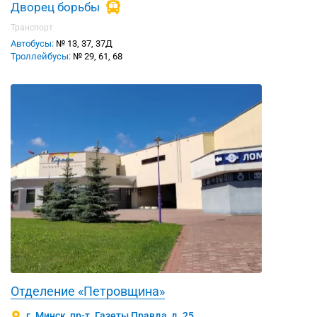
Дворец борьбы
Транспорт
Автобусы:
№ 13, 37, 37Д
Троллейбусы:
№ 29, 61, 68
Отделение «Петровщина»
г. Минск, пр-т. Газеты Правда, д. 25