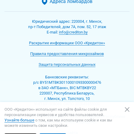
Адреса ломбардов
Юридический адрес:
220004
,
г. Минск
,
пр-т Победителей, дом 7А, пом. 52, 17 этаж
Е-mаil:
info@crediton.by
Раскрытие информации ООО «Кредитон»
Правила предоставления микрозаймов
Защита персональных данных
Банковские реквизиты:
р/с BY51MTBK30110001093300000476
в ЗАО «МТБанк», BIC MTBKBY22
220007, Республика Беларусь,
г. Минск, ул. Толстого, 10
УНП 691508069, ОКПО 302049355000
ООО «Кредитон» использует на сайте файлы cookie для
персонализации сервисов и удобства пользователей.
© 2013 – 2026 ООО «Кредитон» — Сеть ломбардов в Республике
Узнайте больше
о том, как мы используем cookie и как вы
Беларусь. Все права защищены.
можете изменить свои настройки.
Карта сайта