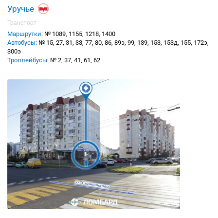
Уручье
Транспорт
Маршрутки:
№ 1089, 1155, 1218, 1400
Автобусы:
№ 15, 27, 31, 33, 77, 80, 86, 89э, 99, 139, 153, 153д, 155, 172э,
300э
Троллейбусы:
№ 2, 37, 41, 61, 62