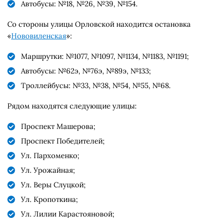
Автобусы: №18, №26, №39, №154.
Со стороны улицы Орловской находится остановка
«
Нововиленская
»:
Маршрутки: №1077, №1097, №1134, №1183, №1191;
Автобусы: №62э, №76э, №89э, №133;
Троллейбусы: №33, №38, №54, №55, №68.
Рядом находятся следующие улицы:
Проспект Машерова;
Проспект Победителей;
Ул. Пархоменко;
Ул. Урожайная;
Ул. Веры Слуцкой;
Ул. Кропоткина;
Ул. Лилии Карастояновой;