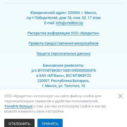
Юридический адрес:
220004
,
г. Минск
,
пр-т Победителей, дом 7А, пом. 52, 17 этаж
Е-mаil:
info@crediton.by
Раскрытие информации ООО «Кредитон»
Правила предоставления микрозаймов
Защита персональных данных
Банковские реквизиты:
р/с BY51MTBK30110001093300000476
в ЗАО «МТБанк», BIC MTBKBY22
220007, Республика Беларусь,
г. Минск, ул. Толстого, 10
УНП 691508069, ОКПО 302049355000
ООО «Кредитон» использует на сайте файлы cookie для
персонализации сервисов и удобства пользователей.
© 2013 – 2026 ООО «Кредитон» — Сеть ломбардов в Республике
Узнайте больше
о том, как мы используем cookie и как вы
Беларусь. Все права защищены.
можете изменить свои настройки.
Карта сайта
ОТКЛОНИТЬ
ПРИНЯТЬ