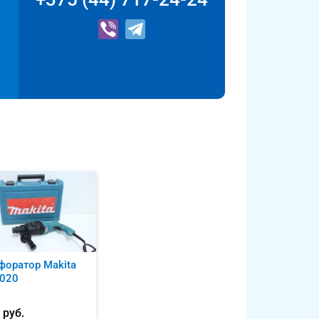
форатор Makita
020
0
руб.