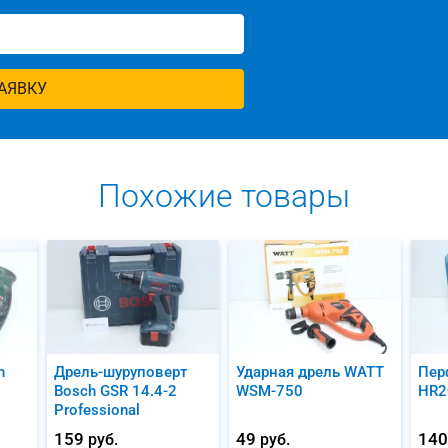
АЯВКУ
Похожие товары
h
Дрель-шуруповерт
Ударная дрель WATT
Пер
Bosch GSR 14.4-2
WSM-750
HR2
Professional
159
49
14
руб.
руб.