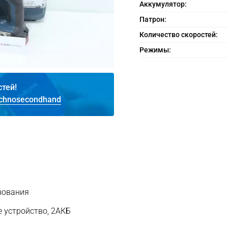
Аккумулятор:
Патрон:
Количество скоростей:
Режимы:
стей!
chnosecondhand
зования
е устройство, 2АКБ