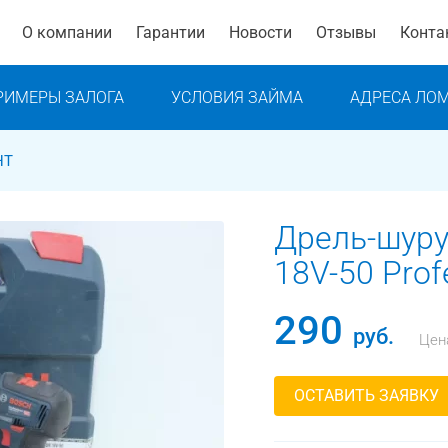
О компании
Гарантии
Новости
Отзывы
Конта
РИМЕРЫ ЗАЛОГА
УСЛОВИЯ ЗАЙМА
АДРЕСА ЛО
НТ
Дрель-шуру
18V-50 Prof
290
руб.
Цен
ОСТАВИТЬ ЗАЯВКУ