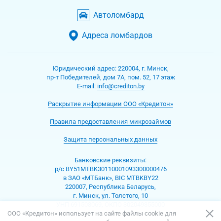
Автоломбард
Адреса ломбардов
Юридический адрес:
220004
,
г. Минск
,
пр-т Победителей, дом 7А, пом. 52, 17 этаж
Е-mаil:
info@crediton.by
Раскрытие информации ООО «Кредитон»
Правила предоставления микрозаймов
Защита персональных данных
Банковские реквизиты:
р/с BY51MTBK30110001093300000476
в ЗАО «МТБанк», BIC MTBKBY22
220007, Республика Беларусь,
г. Минск, ул. Толстого, 10
УНП 691508069, ОКПО 302049355000
ООО «Кредитон» использует на сайте файлы cookie для