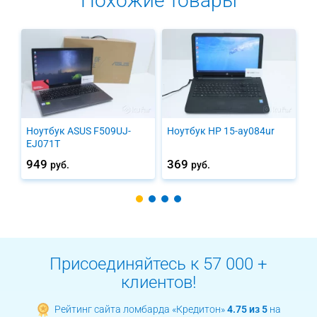
Похожие товары
Ноутбук ASUS F509UJ-
Ноутбук HP 15-ay084ur
Н
EJ071T
X
949
369
1
руб.
руб.
Присоединяйтесь к 57 000 +
клиентов!
Рейтинг сайта ломбарда «Кредитон»
4.75 из 5
на