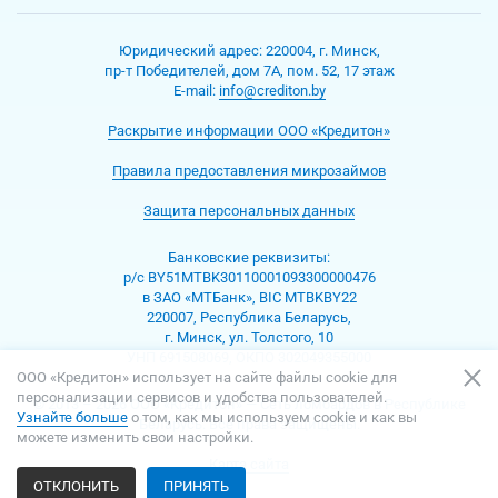
Юридический адрес:
220004
,
г. Минск
,
пр-т Победителей, дом 7А, пом. 52, 17 этаж
Е-mаil:
info@crediton.by
Раскрытие информации ООО «Кредитон»
Правила предоставления микрозаймов
Защита персональных данных
Банковские реквизиты:
р/с BY51MTBK30110001093300000476
в ЗАО «МТБанк», BIC MTBKBY22
220007, Республика Беларусь,
г. Минск, ул. Толстого, 10
УНП 691508069, ОКПО 302049355000
ООО «Кредитон» использует на сайте файлы cookie для
персонализации сервисов и удобства пользователей.
© 2013 – 2026 ООО «Кредитон» — Сеть ломбардов в Республике
Узнайте больше
о том, как мы используем cookie и как вы
Беларусь. Все права защищены.
можете изменить свои настройки.
Карта сайта
ОТКЛОНИТЬ
ПРИНЯТЬ