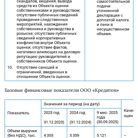
скандалов, хищения, вывода
самостоятельной
средств из Объекта оценки
подачи
собственниками и руководством;
уточненной
отсутствие публичных сведений
декларации с
проведения следственных
доплатой налога
мероприятий, нахождения
и пени в
собственника и руководства в
несущественном
розыске; отсутствие публичных
объеме.
сведений корпоративных
конфликтов внутри Объекта
оценки; отсутствие фактов,
негативно влияющих на деловую
репутацию руководителей и
собственников Объекта оценки.
Отсутствие санкций и
ограничений, введенных в
отношении Объекта оценки.
Базовые финансовые показатели ООО «Кредитон»
Значения за период (на дату)
Качест
2023 год
2024 год
9 мес. 2025
Показатель
оценка
года
(30.09.2025)
31.12.2023)
(31.12.2024)
Объем выручки
(без НДС), тыс.
4 355
5 359
5 121
–