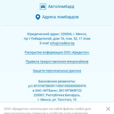
Автоломбард
Адреса ломбардов
Юридический адрес:
220004
,
г. Минск
,
пр-т Победителей, дом 7А, пом. 52, 17 этаж
Е-mаil:
info@crediton.by
Раскрытие информации ООО «Кредитон»
Правила предоставления микрозаймов
Защита персональных данных
Банковские реквизиты:
р/с BY51MTBK30110001093300000476
в ЗАО «МТБанк», BIC MTBKBY22
220007, Республика Беларусь,
г. Минск, ул. Толстого, 10
УНП 691508069, ОКПО 302049355000
ООО «Кредитон» использует на сайте файлы cookie для
персонализации сервисов и удобства пользователей.