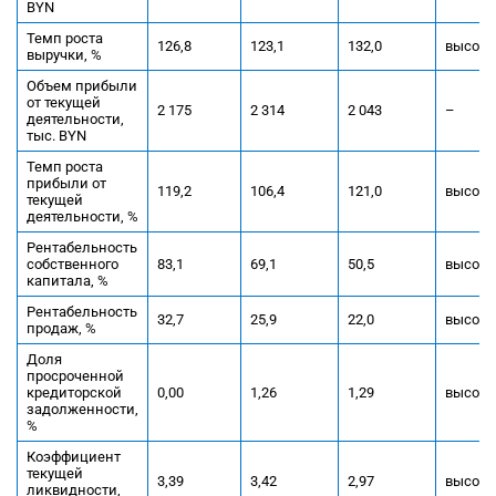
BYN
Темп роста
126,8
123,1
132,0
высока
выручки, %
Объем прибыли
от текущей
2 175
2 314
2 043
–
деятельности,
тыс. BYN
Темп роста
прибыли от
119,2
106,4
121,0
высока
текущей
деятельности, %
Рентабельность
собственного
83,1
69,1
50,5
высока
капитала, %
Рентабельность
32,7
25,9
22,0
высока
продаж, %
Доля
просроченной
кредиторской
0,00
1,26
1,29
высока
задолженности,
%
Коэффициент
текущей
3,39
3,42
2,97
высока
ликвидности,