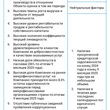
производств в отношении
Объекта оценки в том же периоде.
Нейтральные факторы
Высокие темпы роста выручки и
прибыли от текущей
деятельности.
Высокие уровни рентабельности
продаж и рентабельности
собственного капитала.
Высокие значения коэффициента
текущей ликвидности.
Высокий уровень
удовлетворенности клиентов
Наличие
Компании ее добросовестностью
просроченной
и качеством оказываемых услуг.
кредиторской
Низкая доля обязательств в
задолженности
пассивах (36% по итогам 9
на конец 2024
месяцев 2025 года).
года и конец 9
Высокая доля Компании на рынке
месяцев 2025
микрофинансовых услуг: на
года при ее
Компанию приходится около 8,3%
небольшом
остатка задолженности
объеме.
заемщиков перед
Наличие в
микрофинансовыми
течение двух
организациями страны по итогам
последних
9 месяцев 2025 года.
календарных лет
Отсутствие публичных сведений
единичного
проявления коррупционных
случая