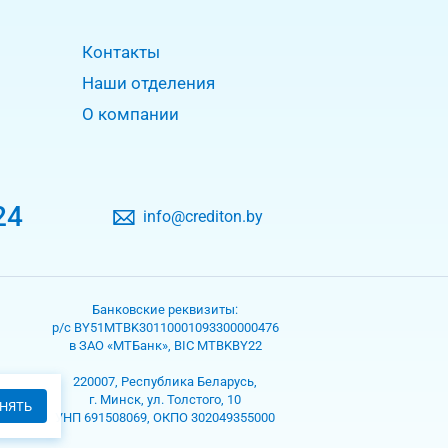
Контакты
Наши отделения
О компании
24
info@crediton.by
Банковские реквизиты:
р/с BY51MTBK30110001093300000476
в ЗАО «МТБанк», BIC MTBKBY22
220007, Республика Беларусь,
г. Минск, ул. Толстого, 10
НЯТЬ
УНП 691508069, ОКПО 302049355000