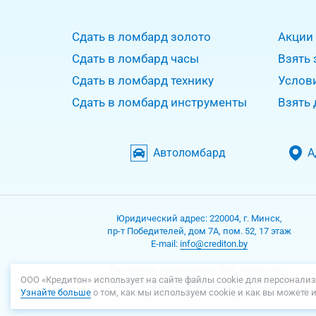
Сдать в ломбард золото
Акции
Сдать в ломбард часы
Взять 
Сдать в ломбард технику
Услов
Сдать в ломбард инструменты
Взять 
Автоломбард
А
Юридический адрес:
220004
,
г. Минск
,
пр-т Победителей, дом 7А, пом. 52, 17 этаж
Е-mаil:
info@crediton.by
Раскрытие информации ООО «Кредитон»
ООО «Кредитон» использует на сайте файлы cookie для персонализ
Правила предоставления микрозаймов
Узнайте больше
о том, как мы используем cookie и как вы можете 
Защита персональных данных