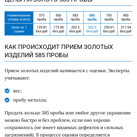
Наименование
375
500
583
585
750
900
сплава золота
проба
проба
проба
проба
проба
проба
Цена за 1
129.81
173.08
202.5
202.5
259.61
311.54
грамм
бел.руб
бел.руб
бел.руб
бел.руб
бел.руб
бел.руб
КАК ПРОИСХОДИТ ПРИЕМ ЗОЛОТЫХ
ИЗДЕЛИЙ 585 ПРОБЫ
Прием золотых изделий начинается с оценки. Эксперты
учитывают:
вес;
пробу металла;
Продать кольцо 585 пробы или любое другое украшение
можно быстро и без проблем, если оно хорошо
сохранилось (не имеет видимых дефектов и сильных
загрязнений). В процессе оценки определяется