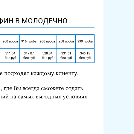
НФИН В МОЛОДЕЧНО
900 проба
916 проба
950 проба
958 проба
999 проба
311.54
317.07
328.84
331.61
346.15
бел.руб
бел.руб
бел.руб
бел.руб
бел.руб
е подходят каждому клиенту.
о, где Вы всегда сможете отдать
лий на самых выгодных условиях: