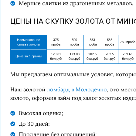
Мерные слитки из драгоценных металлов.
ЦЕНЫ НА СКУПКУ ЗОЛОТА ОТ МИ
Наименование
375
500
583
585
750 проба
сплава золота
проба
проба
проба
проба
129.81
173.08
202.5
202.5
259.61
Цена за 1 грамм
бел.руб
бел.руб
бел.руб
бел.руб
бел.руб
Мы предлагаем оптимальные условия, которы
Наш золотой
ломбард в Молодечно
, это мест
золото, оформив займ под залог золотых изде
Высокая оценка;
До 30 дней;
Продление без ограничений;