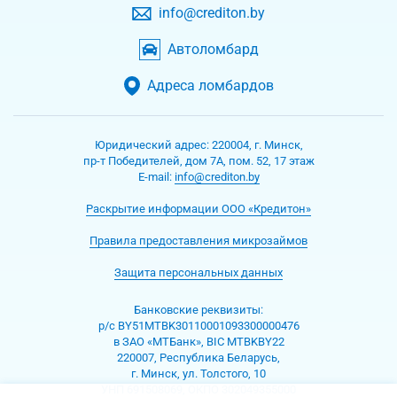
info@crediton.by
Автоломбард
Адреса ломбардов
Юридический адрес:
220004
,
г. Минск
,
пр-т Победителей, дом 7А, пом. 52, 17 этаж
Е-mаil:
info@crediton.by
Раскрытие информации ООО «Кредитон»
Правила предоставления микрозаймов
Защита персональных данных
Банковские реквизиты:
р/с BY51MTBK30110001093300000476
в ЗАО «МТБанк», BIC MTBKBY22
220007, Республика Беларусь,
г. Минск, ул. Толстого, 10
УНП 691508069, ОКПО 302049355000