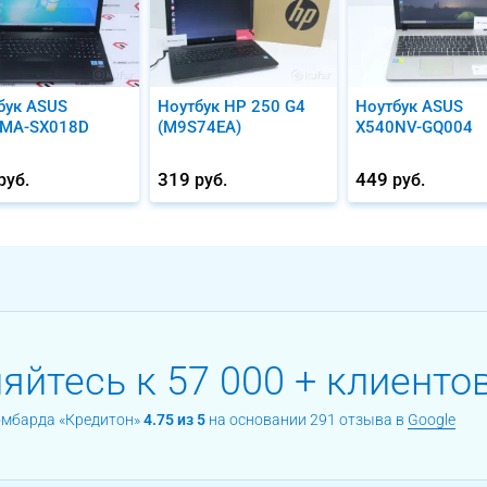
бук ASUS
Ноутбук HP 250 G4
Ноутбук ASUS
MA-SX018D
(M9S74EA)
X540NV-GQ004
319
449
руб.
руб.
руб.
йтесь к 57 000 + клиентов
омбарда «Кредитон»
4.75 из 5
на основании 291 отзыва в
Google