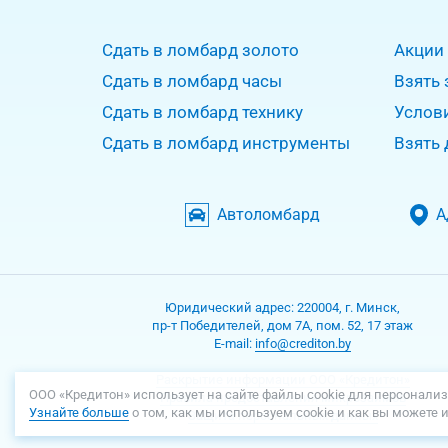
Сдать в ломбард золото
Акции
Сдать в ломбард часы
Взять 
Сдать в ломбард технику
Услов
Сдать в ломбард инструменты
Взять 
Автоломбард
А
Юридический адрес:
220004
,
г. Минск
,
пр-т Победителей, дом 7А, пом. 52, 17 этаж
Е-mаil:
info@crediton.by
Раскрытие информации ООО «Кредитон»
ООО «Кредитон» использует на сайте файлы cookie для персонализ
Правила предоставления микрозаймов
Узнайте больше
о том, как мы используем cookie и как вы можете 
Защита персональных данных