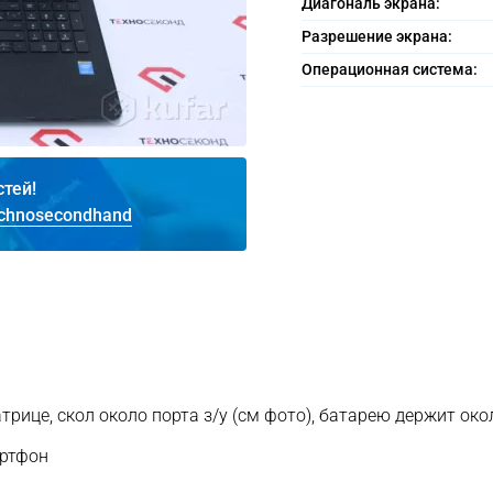
Диагональ экрана:
Разрешение экрана:
Операционная система:
стей!
chnosecondhand
рице, скол около порта з/у (см фото), батарею держит око
артфон