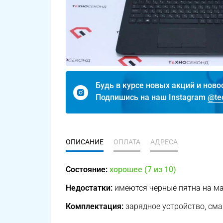
Будь в курсе новых акций и ново
Подпишись на наш Instagram
@te
ОПИСАНИЕ
ОПЛАТА
АДРЕСА
Состояние:
хорошее (7 из 10)
Недостатки:
имеются черные пятна на мат
Комплектация:
зарядное устройство, см