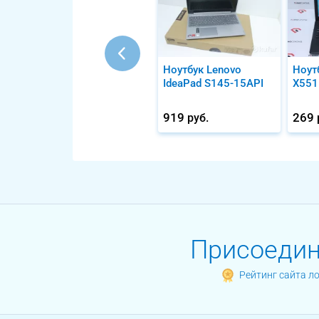
Ноутбук Lenovo
Ноут
IdeaPad S145-15API
X551
919
269
руб.
Присоединя
Рейтинг сайта л