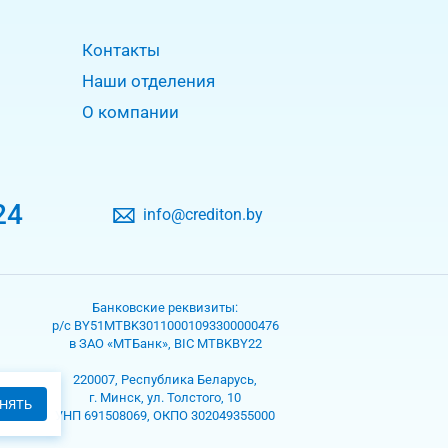
Контакты
Наши отделения
О компании
24
info@crediton.by
Банковские реквизиты:
р/с BY51MTBK30110001093300000476
в ЗАО «МТБанк», BIC MTBKBY22
220007, Республика Беларусь,
г. Минск, ул. Толстого, 10
НЯТЬ
УНП 691508069, ОКПО 302049355000