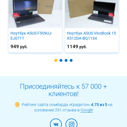
Ноутбук ASUS F509UJ-
Ноутбук ASUS VivoBook 15
Н
EJ071T
X512DA-BQ1134
S
949
1149
2
руб.
руб.
Присоединяйтесь к 57 000 +
клиентов!
Рейтинг сайта ломбарда «Кредитон»
4.75 из 5
на
основании 291 отзыва в
Google