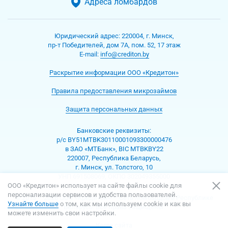
Адреса ломбардов
Юридический адрес:
220004
,
г. Минск
,
пр-т Победителей, дом 7А, пом. 52, 17 этаж
Е-mаil:
info@crediton.by
Раскрытие информации ООО «Кредитон»
Правила предоставления микрозаймов
Защита персональных данных
Банковские реквизиты:
р/с BY51MTBK30110001093300000476
в ЗАО «МТБанк», BIC MTBKBY22
220007, Республика Беларусь,
г. Минск, ул. Толстого, 10
УНП 691508069, ОКПО 302049355000
ООО «Кредитон» использует на сайте файлы cookie для
персонализации сервисов и удобства пользователей.
© 2013 – 2026 ООО «Кредитон» — Сеть ломбардов в Республике
Узнайте больше
о том, как мы используем cookie и как вы
Беларусь. Все права защищены.
можете изменить свои настройки.
Карта сайта