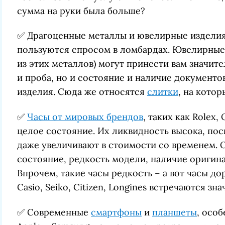
сумма на руки была больше?
✅
Драгоценные металлы и ювелирные издели
пользуются спросом в ломбардах. Ювелирные
из этих металлов) могут принести вам значит
и проба, но и состояние и наличие документ
изделия. Сюда же относятся
слитки
, на кото
✅
Часы от мировых брендов
, таких как Rolex,
целое состояние. Их ликвидность высока, по
даже увеличивают в стоимости со временем. О
состояние, редкость модели, наличие оригин
Впрочем, такие часы редкость – а вот часы до
Casio, Seiko, Citizen, Longines встречаются зн
✅
Современные
смартфоны
и
планшеты
, осо